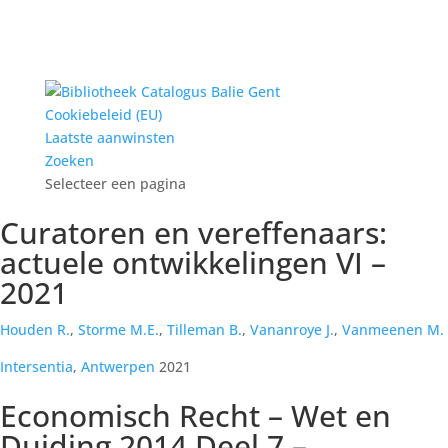
Cookiebeleid (EU)
Laatste aanwinsten
Zoeken
Selecteer een pagina
Curatoren en vereffenaars:
actuele ontwikkelingen VI –
2021
Houden R.
,
Storme M.E.
,
Tilleman B.
,
Vananroye J.
,
Vanmeenen M.
Intersentia
,
Antwerpen
2021
Economisch Recht – Wet en
Duiding 2014 Deel 7 –