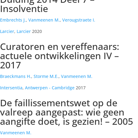
Insolventie
Embrechts J.
,
Vanmeenen M.
,
Verougstraete I.
Larcier
,
Larcier
2020
Curatoren en vereffenaars:
actuele ontwikkelingen IV –
2017
Braeckmans H.
,
Storme M.E.
,
Vanmeenen M.
Intersentia
,
Antwerpen - Cambridge
2017
De faillissementswet op de
valreep aangepast: wie geen
aangifte doet, is gezien! – 2005
Vanmeenen M.