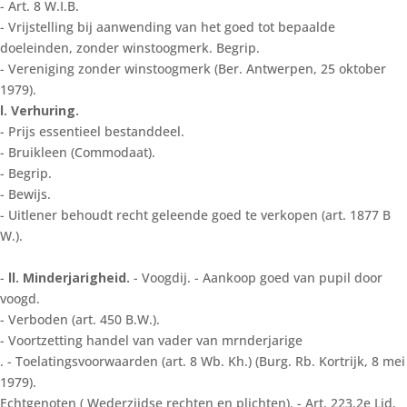
- Art. 8 W.I.B.
- Vrijstelling bij aanwending van het goed tot bepaalde
doeleinden, zonder winstoogmerk. Begrip.
- Vereniging zonder winstoogmerk (Ber. Antwerpen, 25 oktober
1979).
l. Verhuring.
- Prijs essentieel bestanddeel.
- Bruikleen (Commodaat).
- Begrip.
- Bewijs.
- Uitlener behoudt recht geleende goed te verkopen (art. 1877 B
W.).
-
ll. Minderjarigheid.
- Voogdij. - Aankoop goed van pupil door
voogd.
- Verboden (art. 450 B.W.).
- Voortzetting handel van vader van mrnderjarige
. - Toelatingsvoorwaarden (art. 8 Wb. Kh.) (Burg. Rb. Kortrijk, 8 mei
1979).
Echtgenoten ( Wederzijdse rechten en plichten). - Art. 223,2e Lid,